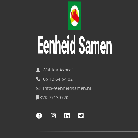
Wahida Ashraf
06 13 64 64 82
info@eenheidsamen.nl
KVK 77139720