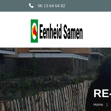
06 13 64 64 82
RE
Home
|